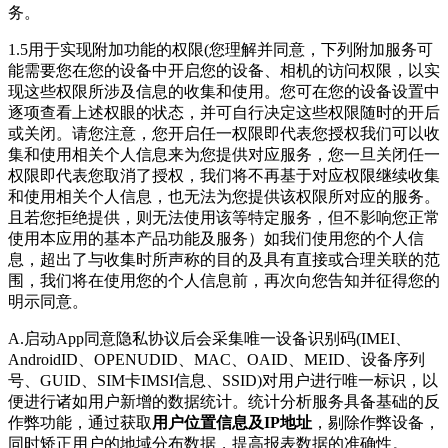
务。
1.5用于实现附加功能的权限(您理解并同意，下列附加服务可
能需要您在您的设备中开启您的设备、相机的访问权限，以实
现这些权限所涉及信息的收集和使用。您可在您的设备设置中
逐项查看上述权眼的状态，并可自行决定这些权限随时的开后
或关闭。请您注意，您开启任一权限即代表您授权我们可以收
集和使用相关个人信息来为您提供对应服务，您一旦关闭任一
权限即代表您取消了授权，我们将不再基于对应权限继续收集
和使用相关个人信息，也无法为您提供该权限所对应的服务。
且若您拒绝提供，则无法使用该等特定服务，但不影响您正常
使用本应用的基本产品功能及服务）如我们使用您的个人信
息，超出了与收集时所声称的目的及具有直接或合理关联的范
围，我们将在使用您的个人信息前，再次向您告知并征得您的
明示同意。
A.启动App同意隐私协议后会采集唯一设备识别码(IMEI、
AndroidID、OPENUDID、MAC、OAID、MEID、设备序列
号、GUID、SIM卡IMSI信息、SSID)对用户进行唯一标识，以
便进行诸如用户新增的数据统计。统计分析服务具备基础的反
作弊功能，通过获取
用户位置信息及IP地址
，剔除作弊设备，
同时矫正用户的地域分布数据，提高报表数据的准确性。