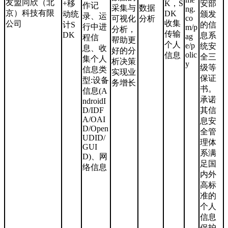
友盟同欣（北
+移
K，S
安部
作记
采集与
数据
ng.
京）科技有限
DK
动统
颁发
录、运
co
可视化
分析
收集
公司
计S
的信
行中进
m/p
分析，
传输
DK
息系
ag
程信
帮助更
个人
e/p
统安
息、收
好的分
olic
信息
全三
集个人
析决策
y
级等
信息类
实现业
保证
型:设备
务增长
书。
信息(A
承诺
ndroidI
D/IDF
其信
A/OAI
息安
D/Open
全管
UDID/
理体
GUI
系满
D)、网
足国
络信息
内外
高标
准的
个人
信息
保护