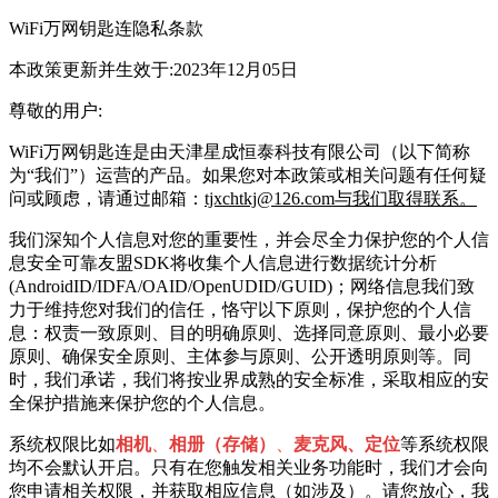
WiFi万网钥匙连
隐私条款
本政策更新并生效于:2023年12月05日
尊敬的用户:
WiFi万网钥匙连
是由
天津星成恒泰科技有限公司
（以下简称
为“我们”）运营的产品。如果您对本政策或相关问题有任何疑
问或顾虑，请通过邮箱：
tjxchtkj@126.com与我们取得联系。
我们深知个人信息对您的重要性，并会尽全力保护您的个人信
息安全可靠友盟SDK将
收集个人信息进行数据统计分析
(AndroidID/IDFA/OAID/OpenUDID/GUID)；网络信息
我们致
力于维持您对我们的信任，恪守以下原则，保护您的个人信
息：权责一致原则、目的明确原则、选择同意原则、最小必要
原则、确保安全原则、主体参与原则、公开透明原则等。同
时，我们承诺，我们将按业界成熟的安全标准，采取相应的安
全保护措施来保护您的个人信息。
系统权限比如
相机
、
相册（存储）
、
麦克风、定位
等系统权限
均不会默认开启。只有在您触发相关业务功能时，我们才会向
您申请相关权限，并获取相应信息（如涉及）。请您放心，我