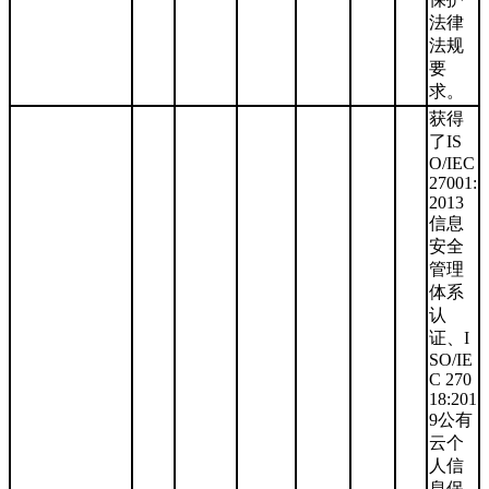
法律
法规
要
求。
获得
了IS
O/IEC
27001:
2013
信息
安全
管理
体系
认
证、I
SO/IE
C 270
18:201
9公有
云个
人信
息保