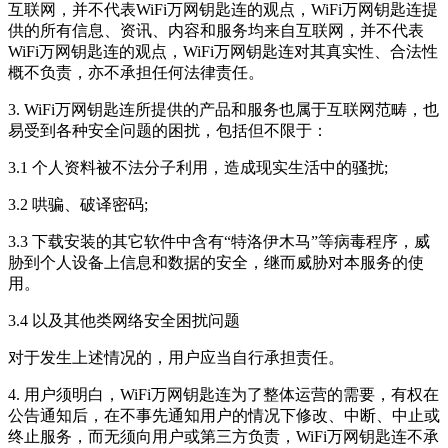
互联网，并不代表
WiFi万网钥匙连
的观点，
WiFi万网钥匙连
提
供的所有信息、资讯、内容和服务均来自互联网，并不代表
WiFi万网钥匙连
的观点，
WiFi万网钥匙连
对其真实性、合法性
概不负责，亦不承担任何法律责任。
3.
WiFi万网钥匙连
所提供的产品和服务也属于互联网范畴，也
易受到各种安全问题的困扰，包括但不限于：
3.1 个人资料被不法分子利用，造成现实生活中的骚扰;
3.2 哄骗、破译密码;
3.3 下载安装的其它软件中含有“特洛伊木马”等病毒程序，威
胁到个人设备上信息和数据的安全，继而威胁对本服务的使
用。
3.4 以及其他类网络安全困扰问题
对于发生上述情况的，用户应当自行承担责任。
4. 用户须明白，
WiFi万网钥匙连
为了整体运营的需要，有权在
公告通知后，在不事先通知用户的情况下修改、中断、中止或
终止服务，而无须向用户或第三方负责，
WiFi万网钥匙连
不承