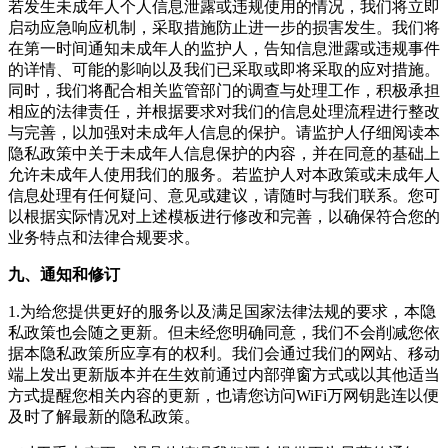
若发生未成年人个人信息泄露或违规使用的情况，我们将立即
启动应急响应机制，采取措施防止进一步的损害发生。我们将
在第一时间通知未成年人的监护人，告知信息泄露或违规事件
的详情、可能的影响以及我们已采取或即将采取的应对措施。
同时，我们将配合相关监管部门的调查与处理工作，积极承担
相应的法律责任，并根据要求对我们的信息处理流程进行整改
与完善，以加强对未成年人信息的保护。请监护人仔细阅读本
隐私政策中关于未成年人信息保护的内容，并在同意的基础上
允许未成年人使用我们的服务。若监护人对本政策或未成年人
信息处理有任何疑问、意见或建议，请随时与我们联系。您可
以根据实际情况对上述模板进行修改和完善，以确保符合您的
业务特点和法律合规要求。
九、通知和修订
1.为给您提供更好的服务以及满足国家法律法规的要求，本隐
私政策也会随之更新。但未经您明确同意，我们不会削减您依
据本隐私政策所应享有的权利。我们会通过我们的网站、移动
端上发出更新版本并在生效前通过内部弹窗方式或以其他适当
方式提醒您相关内容的更新，也请您访问
WiFi万网钥匙连
以便
及时了解最新的隐私政策。