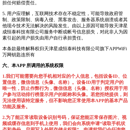
担任何赔偿责任。
5. 用户应理解，互联网技术存在不稳定性，可能导致政府管
制、政策限制、病毒入侵、黑客攻击、服务器系统崩溃或者其
他现今技术无法解决的风险发生。由以上原因可能导致天津星
成恒泰科技有限公司服务中断或帐号信息损失，对此非人为因
素引起的用户损失由用户自行承担责任。
本条款最终解释权归
天津星成恒泰科技有限公司
旗下APP
WiFi
万网钥匙连
所有
六、本APP 所调用的系统权限
1.我们可能需要向您手机相对应的
个人信息，包括设备ID、位
置信息，微信信息（头像、名称）。
设备ID用于判定用户的
唯一性，防止作弊行为，微信信息（头像、名称）授权用于用
户参与活动排行榜显示用户的昵称和头像。若您拒绝提供，则
无法使用该特定服务，但不影响您正常使用本APP的基本产品
功能及服务。
2.为了能正常读取设备识别号码，保证您能正常保存图片、视
频或缓存信息到手机上使用，我们会向系统申请“
读取手机状
态和身份、启用写入外部存储卡权限”
。申请前我们会征询您