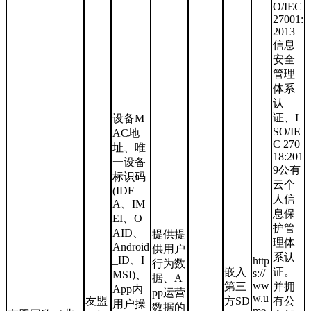
O/IEC
27001:
2013
信息
安全
管理
体系
认
证、I
设备M
SO/IE
AC地
C 270
址、唯
18:201
一设备
9公有
标识码
云个
(IDF
人信
A、IM
息保
EI、O
护管
AID、
提供提
理体
Android
供用户
系认
_ID、I
http
行为数
嵌入
证。
s://
MSI)、
据、A
ww
第三
并拥
App内
pp运营
w.u
友盟
方SD
有公
用户操
数据的
me