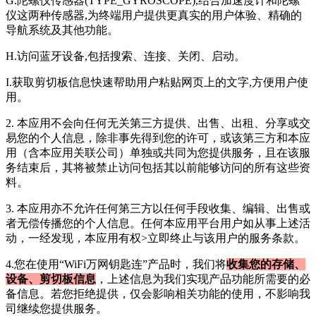
G.陀螺仪传感器(TYPE_GYROSCOPE),结合加速度计和陀螺
仪这两种传感器,为终端用户提供更真实的用户体验、精确的
导航系统及其他功能。
H.访问蓝牙设备,包括搜索、连接、关闭、启动。
I.获取剪切板信息快速帮助用户粘贴网页上的文字,方便用户使
用。
2. 本应用不会向任何无关第三方提供、出售、出租、分享或交
易您的个人信息，除非事先得到您的许可，或该第三方和本应
用（含本应用关联公司）单独或共同为您提供服务，且在该服
务结束后，其将被禁止访问包括其以前能够访问的所有这些资
料。
3. 本应用亦不允许任何第三方以任何手段收集、编辑、出售或
者无偿传播您的个人信息。任何本应用平台用户如从事上述活
动，一经发现，本应用有权>立即终止与该用户的服务条款。
4.您在使用“
WiFi万网钥匙连
”产品时，我们将
收集您的存储、
设备、剪切板信息
，上述信息为我们实现产品功能所需要的必
备信息。若您拒绝提供，仅会影响相关功能的使用，不影响我
司继续您提供服务。