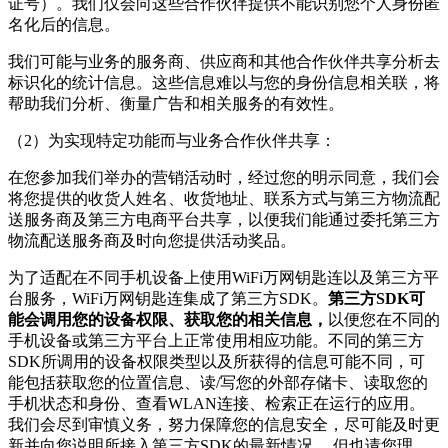
证号）。我们仅会向这些合作伙伴提供不能识别您个人身份匿
名化后的信息。
我们可能与业务的服务商、供应商和其他合作伙伴共享分析去
标识化的统计信息。这些信息难以与您的身份信息相关联，将
帮助我们分析、衡量广告和相关服务的有效性。
（2）为实现特定功能而与业务合作伙伴共享：
在您参加我们举办的营销活动时，经过您的明示同意，我们会
将您提供的收货人姓名、收货地址、联系方式与第三方物流配
送服务商及第三方电商平台共享，以便我们能通过委托第三方
物流配送服务商及时向您提供活动奖品。
为了适配在不同手机设备上使用
WiFi万网钥匙连
以及第三方平
台服务，
WiFi万网钥匙连
集成了第三方SDK。
第三方SDK可
能会调用您的设备权限、获取您的相关信息，
以便您在不同的
手机设备或第三方平台上正常使用相应功能。不同的第三方
SDK所调用的设备权限类型以及所获得的信息可能不同，可
能包括获取您的位置信息、读/写您的外部存储卡、读取您的
手机状态和身份、查看WLAN连接、检索正在运行的应用。
我们会尽到审慎义务，努力保障您的信息安全，尽可能及时更
新并向您说明所接入第三方SDK的最新情况。 但也请您理