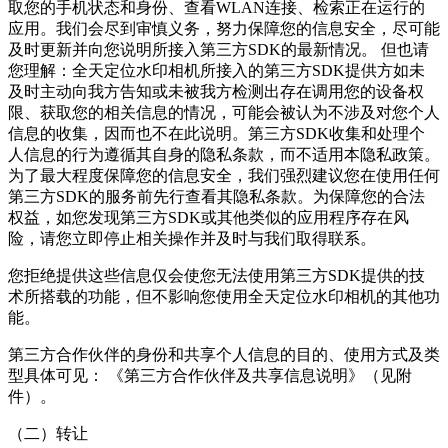
取您的手机状态和身份、查看WLAN连接、检索正在运行的
应用。我们会尽到审慎义务，努力保障您的信息安全，尽可能
及时更新并向您说明所接入第三方SDK的最新情况。 但也请
您理解：
全天定位水印相机
所接入的第三方SDK提供方如未
及时主动向我方告知或未被我方检测出存在调用您的设备权
限、获取您的相关信息的情况，可能会被认为不涉及对您个人
信息的收集，因而也不在此说明。第三方SDK收集和处理个
人信息的行为遵循其自身的隐私条款，而不适用本隐私政策。
为了最大程度保障您的信息安全，我们强烈建议您在使用任何
第三方SDK的服务前先行查看其隐私条款。为保障您的合法
权益，如您发现第三方SDK或其他类似的应用程序存在风
险，请您立即停止相关操作并及时与我们取得联系。
您拒绝提供这些信息仅会使您无法使用第三方SDK提供的技
术所搭载的功能，但不影响您使用
全天定位水印相机
的其他功
能。
第三方合作伙伴的身份和共享个人信息的目的、使用方式及类
型具体可见： 《第三方合作伙伴及共享信息说明》（见附
件）。
（二）转让