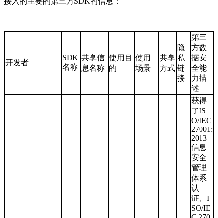
接入的主要的第三方SDK的信息：
第三
隐
方数
SDK
共享信
使用目
使用
共享
私
据安
开发者
名称
息名称
的
场景
方式
链
全能
接
力描
述
获得
了IS
O/IEC
27001:
2013
信息
安全
管理
体系
认
证、I
SO/IE
C 270