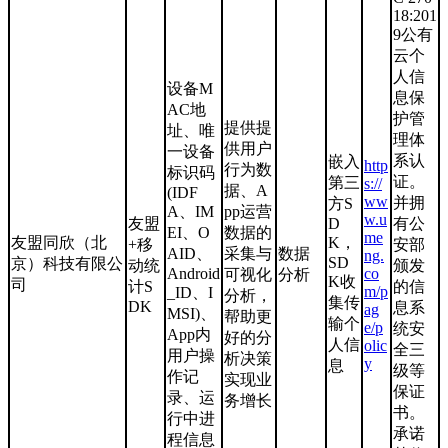
18:201
9公有
云个
人信
设备M
息保
AC地
护管
提供提
址、唯
理体
供用户
一设备
系认
嵌入
http
行为数
标识码
证。
第三
s://
据、A
(IDF
ww
并拥
方S
A、IM
pp运营
w.u
友盟
D
有公
EI、O
数据的
me
友盟同欣（北
K，
+移
安部
AID、
采集与
数据
ng.
SD
京）科技有限公
动统
颁发
Android
co
可视化
分析
K收
司
计S
的信
m/p
_ID、I
分析，
集传
DK
息系
ag
MSI)、
帮助更
输个
e/p
统安
App内
好的分
人信
olic
全三
用户操
析决策
y
息
级等
作记
实现业
保证
录、运
务增长
书。
行中进
承诺
程信息