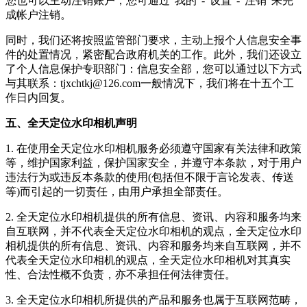
您也可以主动注销账户，您可通过“我的”-“设置”-“注销”来完
成帐户注销。
同时，我们还将按照监管部门要求，主动上报个人信息安全事
件的处置情况，紧密配合政府机关的工作。此外，我们还设立
了个人信息保护专职部门：信息安全部，您可以通过以下方式
与其联系：
tjxchtkj@126.com
一般情况下，我们将在十五个工
作日内回复。
五、全天定位水印相机声明
1. 在使用
全天定位水印相机
服务必须遵守国家有关法律和政策
等，维护国家利益，保护国家安全，并遵守本条款，对于用户
违法行为或违反本条款的使用(包括但不限于言论发表、传送
等)而引起的一切责任，由用户承担全部责任。
2.
全天定位水印相机
提供的所有信息、资讯、内容和服务均来
自互联网，并不代表
全天定位水印相机
的观点，
全天定位水印
相机
提供的所有信息、资讯、内容和服务均来自互联网，并不
代表
全天定位水印相机
的观点，
全天定位水印相机
对其真实
性、合法性概不负责，亦不承担任何法律责任。
3.
全天定位水印相机
所提供的产品和服务也属于互联网范畴，