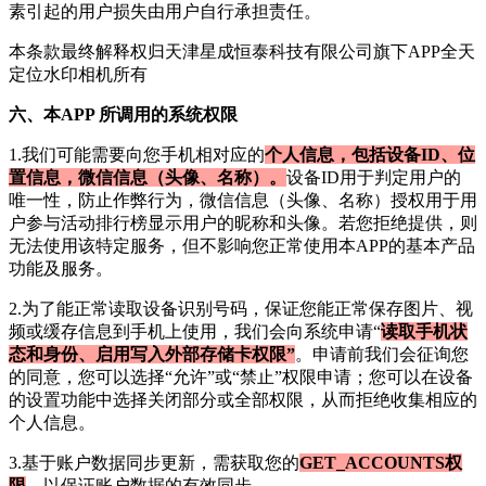
素引起的用户损失由用户自行承担责任。
本条款最终解释权归
天津星成恒泰科技有限公司
旗下APP
全天
定位水印相机
所有
六、本APP 所调用的系统权限
1.我们可能需要向您手机相对应的
个人信息，包括设备ID、位
置信息，微信信息（头像、名称）。
设备ID用于判定用户的
唯一性，防止作弊行为，微信信息（头像、名称）授权用于用
户参与活动排行榜显示用户的昵称和头像。若您拒绝提供，则
无法使用该特定服务，但不影响您正常使用本APP的基本产品
功能及服务。
2.为了能正常读取设备识别号码，保证您能正常保存图片、视
频或缓存信息到手机上使用，我们会向系统申请“
读取手机状
态和身份、启用写入外部存储卡权限”
。申请前我们会征询您
的同意，您可以选择“允许”或“禁止”权限申请；您可以在设备
的设置功能中选择关闭部分或全部权限，从而拒绝收集相应的
个人信息。
3.基于账户数据同步更新，需获取您的
GET_ACCOUNTS权
限
，
以保证账户数据的有效同步。