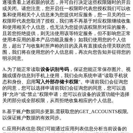
逐项查看上述权眼的状态，并可自行决定这些权限随时的开后
或关闭。请您注意，您开启任一权限即代表您授权我们可以收
集和使用相关个人信息来为您提供对应服务，您一旦关闭任一
权限即代表您取消了授权，我们将不再基于对应权限继续收集
和使用相关个人信息，也无法为您提供该权限所对应的服务。
且若您拒绝提供，则无法使用该等特定服务，但不影响您正常
使用本应用的基本产品功能及服务）如我们使用您的个人信
息，超出了与收集时所声称的目的及具有直接或合理关联的范
围，我们将在使用您的个人信息前，再次向您告知并征得您的
明示同意。
A.为了能正常读取
设备识别号码
，保证您能正常保存图片、视
频或缓存信息到手机上使用，我们会向系统申请"读取手机状
态和身份、启用
写入外部存储卡权限
"。申请前我们会征询您
的同意，您可以选择申请前我们会征询您的同意，您可以选
择“允许”或“禁止”权限申请；您可以在设备的设置功能中选择
关闭部分或全部权限，从而拒绝收集相应的个人信息。
B.基于账户数据同步更新,需获取您的GET_ACCOUNTS权限,
以保证账户数据的有效同步。
C.应用列表信息:我们可能通过应用列表信息分析当前设备的