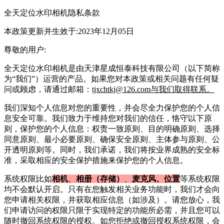
全天定位水印相机
隐私条款
本政策更新并生效于:2023年12月05日
尊敬的用户:
全天定位水印相机
是由
天津星成恒泰科技有限公司
（以下简称
为“我们”）运营的产品。如果您对本政策或相关问题有任何疑
问或顾虑，请通过邮箱：
tjxchtkj@126.com与我们取得联系。
我们深知个人信息对您的重要性，并会尽全力保护您的个人信
息安全可靠。我们致力于维持您对我们的信任，恪守以下原
则，保护您的个人信息：权责一致原则、目的明确原则、选择
同意原则、最小必要原则、确保安全原则、主体参与原则、公
开透明原则等。同时，我们承诺，我们将按业界成熟的安全标
准，采取相应的安全保护措施来保护您的个人信息。
系统权限比如
相机
、
相册（存储）
、
麦克风、位置
等系统权限
均不会默认开启。只有在您触发相关业务功能时，我们才会向
您申请相关权限，并获取相应信息（如涉及）。请您放心，我
们申请访问的权限只限于实现特定的功能所必需，并且您可以
随时撤回系统权限的授权。如您拒绝或撤回授权系统权限，会