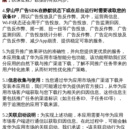
4.
穿山甲广告SDK在静默状态下或在后台运行时需要读取您的
设备IP
，用以广告投放及广告反作弊。其中，运营商信息、
Wi-Fi状态还会用于广告投放。为广告投放、广告监测归因、
广告反作弊、摇一摇、扭一扭等广告投放、广告反作弊、广告
监测归因、广告投放统计分析、广告反作弊、广告定向投放及
广告反作弊、减少App崩溃、提供稳定可靠的服务。
5.为提升推广效果评估的准确性，并向您提供更优质的服务，
本应用集成了华为应用市场智能分包功能。该功能帮助我们区
分应用的自然下载与推广渠道下载，了解不同推广任务带来的
用户转化效果，从而针对性优化推广策略。
5.1
信息收集与使用：
当您通过华为应用市场推广渠道下载并
安装本应用后，我们可能通过华为提供的官方接口，从华为应
用市场客户端获取与您下载行为相关的归因信息。这些信息主
要包括推广任务的渠道标识（如主任务ID、子任务ID等），
用于追溯您的应用下载来源。
5.2
关联启动说明：
为实现上述功能，本应用需要与华为应用
市场客户端进行通信以获取归因信息。在此过程中，可能会触
发华为应用市场的关联启动。我们承诺： •该关联启动行为仅