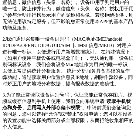
置信息，微信信息（头像、名称）。设备ID用于判定用户的
唯一性，防止作弊行为，微信信息（头像、名称）授权用于用
户参与活动排行榜显示用户的昵称和头像。若您拒绝提供，则
无法使用该特定服务，但不影响您正常使用本APP的基本产品
功能及服务。
2.我们通过采集唯一设备识别码（MAC地址/IMEI/android
ID/IDFA/OPENUDID/GUID/SIM 卡 IMSI 信息/MEID）对用户
进行唯一标识，以便进行用户新增数据统计。 在特殊情况下
（如用户使用平板设备或电视盒子时），无法通过唯一设备识
别码标识设备，我们会将设备Mac地址作为用户的唯一标识，
以便正常提供统计分析服务。 统计分析服务具备基础的反作
弊功能，通过获取用户位置信息及IP地址，剔除作弊设备，同
时矫正用户的地域分布数据，提高报表数据的准确性。
3.为了能正常读取设备识别号码，保证您能正常保存图片、视
频或缓存信息到手机上使用，我们会向系统申请“
读取手机状
态和身份、启用写入外部存储卡权限
”。申请前我们会征询您
的同意，您可以选择“允许”或“禁止”权限申请；您可以在设备
的设置功能中选择关闭部分或全部权限，从而拒绝收集相应的
个人信息。