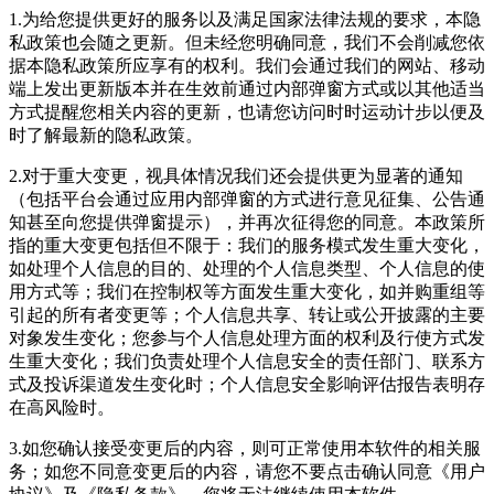
1.为给您提供更好的服务以及满足国家法律法规的要求，本隐
私政策也会随之更新。但未经您明确同意，我们不会削减您依
据本隐私政策所应享有的权利。我们会通过我们的网站、移动
端上发出更新版本并在生效前通过内部弹窗方式或以其他适当
方式提醒您相关内容的更新，也请您访问时时运动计步以便及
时了解最新的隐私政策。
2.对于重大变更，视具体情况我们还会提供更为显著的通知
（包括平台会通过应用内部弹窗的方式进行意见征集、公告通
知甚至向您提供弹窗提示），并再次征得您的同意。本政策所
指的重大变更包括但不限于：我们的服务模式发生重大变化，
如处理个人信息的目的、处理的个人信息类型、个人信息的使
用方式等；我们在控制权等方面发生重大变化，如并购重组等
引起的所有者变更等；个人信息共享、转让或公开披露的主要
对象发生变化；您参与个人信息处理方面的权利及行使方式发
生重大变化；我们负责处理个人信息安全的责任部门、联系方
式及投诉渠道发生变化时；个人信息安全影响评估报告表明存
在高风险时。
3.如您确认接受变更后的内容，则可正常使用本软件的相关服
务；如您不同意变更后的内容，请您不要点击确认同意《用户