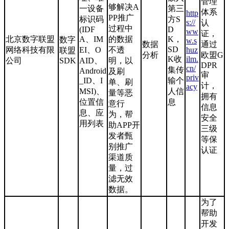
管理
够解决A
一设备
第三
体系
http
PP推广
标识码
方S
s://
认
过程中
(IDF
D
ww
证，
北京数字联盟
A、IM
的数据
K，
数字
w.s
数据
通过
SD
网络科技有限
EI、O
不透
huz
联盟
分析
欧盟G
K收
ilm.
公司
SDK
AID、
明，以
DPR
cn/
集传
Android
及刷
审
priv
_ID、I
输个
单、刷
计，
acy
MSI)、
人信
量等恶
拥有
位置信
息
意行
信息
息、应
为，帮
安全
用列表
助APP开
三级
发者甄
等保
别推广
认证
渠道质
量，过
滤无效
数据。
为了
帮助
开发