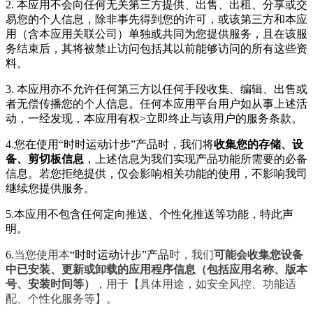
2. 本应用不会向任何无关第三方提供、出售、出租、分享或交
易您的个人信息，除非事先得到您的许可，或该第三方和本应
用（含本应用关联公司）单独或共同为您提供服务，且在该服
务结束后，其将被禁止访问包括其以前能够访问的所有这些资
料。
3. 本应用亦不允许任何第三方以任何手段收集、编辑、出售或
者无偿传播您的个人信息。任何本应用平台用户如从事上述活
动，一经发现，本应用有权>立即终止与该用户的服务条款。
4.您在使用“时时运动计步”产品时，我们将
收集您的存储、设
备、剪切板信息
，上述信息为我们实现产品功能所需要的必备
信息。若您拒绝提供，仅会影响相关功能的使用，不影响我司
继续您提供服务。
5.本应用不包含任何定向推送、个性化推送等功能，特此声
明。
6.
当您使用本
“时时运动计步”产品
时，我们
可能会收集您设备
中已安装、更新或卸载的应用程序信息（包括应用名称、版本
号、安装时间等）
，用于【具体用途，如安全风控、功能适
配、个性化服务等】。