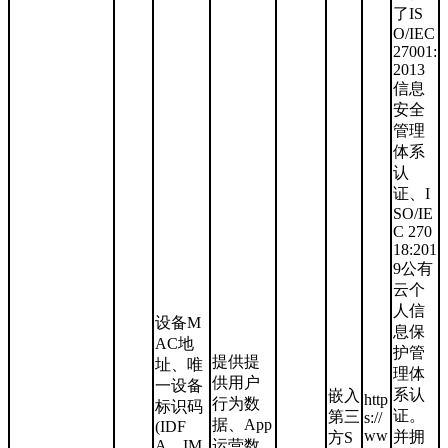
了IS
O/IEC
27001:
2013
信息
安全
管理
体系
认
证、I
SO/IE
C 270
18:201
9公有
云个
人信
设备M
息保
AC地
护管
提供提
址、唯
理体
供用户
一设备
系认
嵌入
http
行为数
标识码
证。
第三
s://
据、App
(IDF
ww
并拥
方S
A、IM
运营数