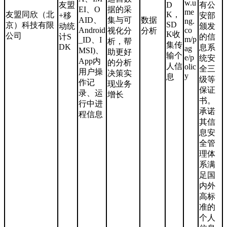
w.u
友盟
D
有公
EI、O
据的采
me
友盟同欣（北
K，
+移
安部
AID、
集与可
数据
ng.
SD
京）科技有限
动统
颁发
Android
co
视化分
分析
K收
公司
计S
的信
m/p
_ID、I
析，帮
集传
DK
息系
ag
MSI)、
助更好
输个
e/p
统安
App内
的分析
人信
olic
全三
用户操
决策实
y
息
级等
作记
现业务
保证
录、运
增长
书。
行中进
承诺
程信息
其信
息安
全管
理体
系满
足国
内外
高标
准的
个人