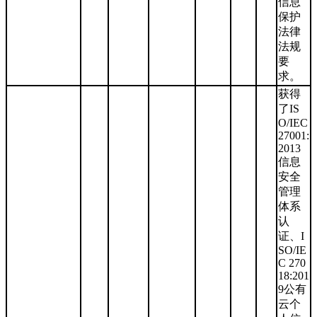
信息
保护
法律
法规
要
求。
获得
了IS
O/IEC
27001:
2013
信息
安全
管理
体系
认
证、I
SO/IE
C 270
18:201
9公有
云个