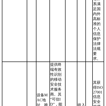
系满
足国
内外
高标
准的
个人
信息
保护
法律
法规
要
求。
提供终
端有效
性识别
的移动
其获
安全技
得ISO
术服务
27001
商。其
设备M
信息
“可信I
AC地
安全
D”，能
址、唯
嵌入