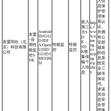
人信
息保
护管
理体
系认
嵌入
http
证。
第三
s://
Android
ww
并拥
方S
友盟
ID/OAI
w.u
D
有公
+应
D/IDF
me
友盟同欣（北
K，
安部
性能监
性能
用性
A/Open
ng.
SD
京）科技有限
颁发
UDID/
co
控
监控
能监
K收
公司
的信
GUID/I
m/p
控S
集传
息系
MEI/IM
ag
DK
输个
SI
e/p
统安
人信
olic
全三
y
息
级等
保证
书。
承诺
其信
息安
全管
理体