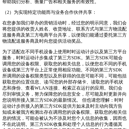
帮助我们分析、衡量广告和相关服务的有效性。
（2）为实现特定功能而与业务合作伙伴共享：
在您参加我们举办的营销活动时，经过您的明示同意，我们会
将您提供的收货人姓名、收货地址、联系方式与第三方物流配
送服务商及第三方电商平台共享，以便我们能通过委托第三方
物流配送服务商及时向您提供活动奖品。
为了适配在不同手机设备上使用
时时运动计步
以及第三方平台
服务，
时时运动计步
集成了第三方SDK。第三方SDK可能会
调用您的设备权限、获取您的相关信息，以便您在不同的手机
设备或第三方平台上正常使用相应功能。不同的第三方SDK
所调用的设备权限类型以及所获得的信息可能不同，可能包括
获取您的位置信息、读/写您的外部存储卡、读取您的手机状
态和身份、查看WLAN连接、检索正在运行的应用。我们会
尽到审慎义务，努力保障您的信息安全，尽可能及时更新并向
您说明所接入第三方SDK的最新情况。 但也请您理解：
时时
运动计步
所接入的第三方SDK提供方如未及时主动向我方告
知或未被我方检测出存在调用您的设备权限、获取您的相关信
息的情况，可能会被认为不涉及对您个人信息的收集，因而也
不在此说明。第三方SDK收集和处理个人信息的行为遵循其