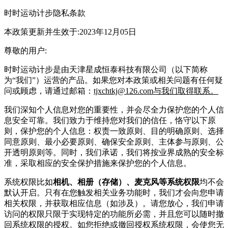
时时运动计步
隐私条款
本政策更新并生效于:2023年12月05日
尊敬的用户:
时时运动计步
是由
天津星成恒泰科技有限公司
（以下简称
为“我们”）运营的产品。如果您对本政策或相关问题有任何疑
问或顾虑，请通过邮箱：
tjxchtkj@126.com与我们取得联系。
我们深知个人信息对您的重要性，并会尽全力保护您的个人信
息安全可靠。我们致力于维持您对我们的信任，恪守以下原
则，保护您的个人信息：权责一致原则、目的明确原则、选择
同意原则、最小必要原则、确保安全原则、主体参与原则、公
开透明原则等。同时，我们承诺，我们将按业界成熟的安全标
准，采取相应的安全保护措施来保护您的个人信息。
系统权限比
如
相机、相册（存储）、麦克风等系统权限
均不会
默认开启。只有在您触发相关业务功能时，我们才会向您申请
相关权限，并获取相应信息（如涉及）。请您放心，我们申请
访问的权限只限于实现特定的功能所必需，并且您可以随时撤
回系统权限的授权。如您拒绝或撤回授权系统权限，会使您无