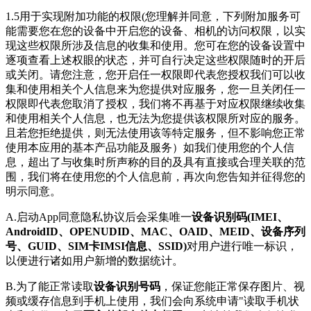
1.5用于实现附加功能的权限(您理解并同意，下列附加服务可
能需要您在您的设备中开启您的设备、相机的访问权限，以实
现这些权限所涉及信息的收集和使用。您可在您的设备设置中
逐项查看上述权眼的状态，并可自行决定这些权限随时的开后
或关闭。请您注意，您开启任一权限即代表您授权我们可以收
集和使用相关个人信息来为您提供对应服务，您一旦关闭任一
权限即代表您取消了授权，我们将不再基于对应权限继续收集
和使用相关个人信息，也无法为您提供该权限所对应的服务。
且若您拒绝提供，则无法使用该等特定服务，但不影响您正常
使用本应用的基本产品功能及服务）如我们使用您的个人信
息，超出了与收集时所声称的目的及具有直接或合理关联的范
围，我们将在使用您的个人信息前，再次向您告知并征得您的
明示同意。
A.启动App同意隐私协议后会采集唯一
设备识别码(IMEI、
AndroidID、OPENUDID、MAC、OAID、MEID、设备序列
号、GUID、SIM卡IMSI信息、SSID)
对用户进行唯一标识，
以便进行诸如用户新增的数据统计。
B.为了能正常读取
设备识别号码
，保证您能正常保存图片、视
频或缓存信息到手机上使用，我们会向系统申请"读取手机状