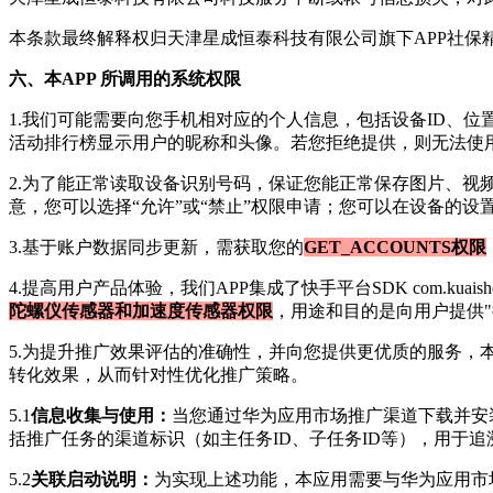
本条款最终解释权归
天津星成恒泰科技有限公司
旗下APP
社保
六、本APP 所调用的系统权限
1.我们可能需要向您手机相对应的个人信息，包括设备ID、
活动排行榜显示用户的昵称和头像。若您拒绝提供，则无法使用
2.为了能正常读取设备识别号码，保证您能正常保存图片、视
意，您可以选择“允许”或“禁止”权限申请；您可以在设备的
3.基于账户数据同步更新，需获取您的
GET_ACCOUNTS权限
4.提高用户产品体验，我们APP集成了快手平台SDK com.kuaishou
陀螺仪传感器和加速度传感器权限
，用途和目的是向用户提供"
5.为提升推广效果评估的准确性，并向您提供更优质的服务
转化效果，从而针对性优化推广策略。
5.1
信息收集与使用：
当您通过华为应用市场推广渠道下载并安
括推广任务的渠道标识（如主任务ID、子任务ID等），用于
5.2
关联启动说明：
为实现上述功能，本应用需要与华为应用市