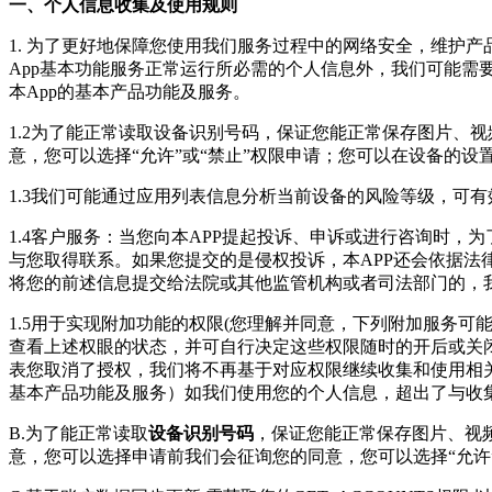
一、个人信息收集及使用规则
1. 为了更好地保障您使用我们服务过程中的网络安全，维护
App基本功能服务正常运行所必需的个人信息外，我们可能需
本App的基本产品功能及服务。
1.2为了能正常读取设备识别号码，保证您能正常保存图片、
意，您可以选择“允许”或“禁止”权限申请；您可以在设备的
1.3我们可能通过应用列表信息分析当前设备的风险等级，可
1.4客户服务：当您向本APP提起投诉、申诉或进行咨询时
与您取得联系。如果您提交的是侵权投诉，本APP还会依据法
将您的前述信息提交给法院或其他监管机构或者司法部门的，
1.5用于实现附加功能的权限(您理解并同意，下列附加服务
查看上述权眼的状态，并可自行决定这些权限随时的开后或关
表您取消了授权，我们将不再基于对应权限继续收集和使用相
基本产品功能及服务）如我们使用您的个人信息，超出了与收
B.为了能正常读取
设备识别号码
，保证您能正常保存图片、视
意，您可以选择申请前我们会征询您的同意，您可以选择“允许