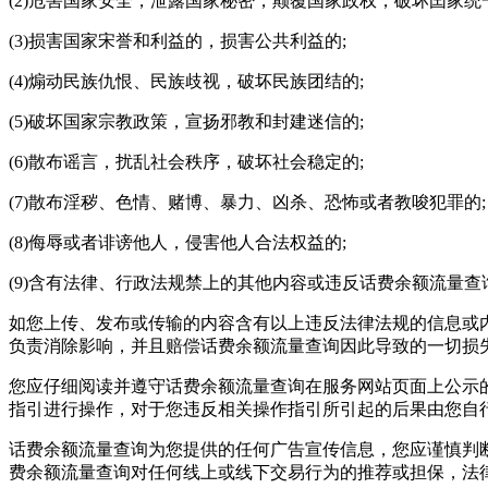
(2)危害国家安全，泄露国家秘密，颠覆国家政权，破坏囯家统
(3)损害国家宋誉和利益的，损害公共利益的;
(4)煽动民族仇恨、民族歧视，破坏民族团结的;
(5)破坏国家宗教政策，宣扬邪教和封建迷信的;
(6)散布谣言，扰乱社会秩序，破坏社会稳定的;
(7)散布淫秽、色情、赌博、暴力、凶杀、恐怖或者教唆犯罪的;
(8)侮辱或者诽谤他人，侵害他人合法权益的;
(9)含有法律、行政法规禁上的其他内容或违反
话费余额流量查
如您上传、发布或传输的内容含有以上违反法律法规的信息或
负责消除影响，并且赔偿
话费余额流量查询
因此导致的一切损
您应仔细阅读并遵守
话费余额流量查询
在服务网站页面上公示
指引进行操作，对于您违反相关操作指引所引起的后果由您自
话费余额流量查询
为您提供的任何广告宣传信息，您应谨慎判
费余额流量查询
对任何线上或线下交易行为的推荐或担保，法