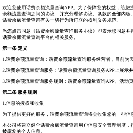
欢迎您使用
话费余额流量查询
APP。为了保障您的权益，给您
余额流量查询
之间的协议，并充分理解协议、条款的全部内容
话费余额流量查询
有关一切行为所订立的权利义务规范。
当您点击同意《
话费余额流量查询
服务协议》即表示您同意并
话费余额流量查询
平台的相关服务。
第一条 定义
1.
话费余额流量查询
：
话费余额流量查询
服务经营者，目前为
2.
话费余额流量查询
服务：
话费余额流量查询
服务APP上展
3.
话费余额流量查询
服务规则：
话费余额流量查询
APP、活
第二条 服务规则
1.信息的授权和收集
为了提供更好的服务，
话费余额流量查询
将会收集您的一些信
本公司将建立健全
话费余额流量查询
用户信息安全管理制度，
披露您的个人信息。