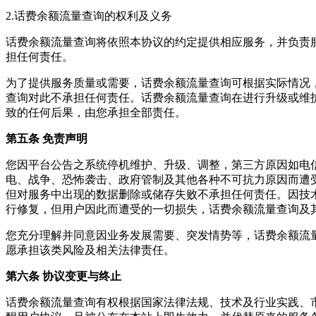
2.
话费余额流量查询
的权利及义务
话费余额流量查询
将依照本协议的约定提供相应服务，并负责
担任何责任。
为了提供服务质量或需要，
话费余额流量查询
可根据实际情况
查询
对此不承担任何责任。
话费余额流量查询
在进行升级或维
致的任何后果，由您承担全部责任。
第五条 免责声明
您因平台公告之系统停机维护、升级、调整，第三方原因如电
电、战争、恐怖袭击、政府管制及其他各种不可抗力原因而遭
但对服务中出现的数据删除或储存失败不承担任何责任。因技
行修复，但用户因此而遭受的一切损失，
话费余额流量查询
及
您充分理解并同意因业务发展需要、突发情势等，
话费余额流
愿承担该类风险及相关法律责任。
第六条 协议变更与终止
话费余额流量查询
有权根据国家法律法规、技术及行业实践、